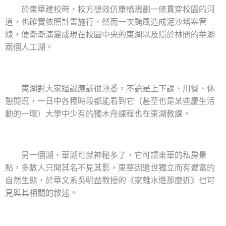
於東華建校時，校方想效仿康橋規劃一條貫穿校園的河
道，也確實依照計畫施行，然而一次颱風造成泥沙堵塞管
線，便漸漸演變成現在校園中央的東湖以及隱於林間的華湖
兩個人工湖。
東湖對大家還說應該很熟悉，不論是上下課、用餐、休
憩閒逛，一日中各種時段都能看到它（甚至也是某些慶生活
動的一環）大學中少有的獨木舟課程也在東湖教課。
另一個湖，華湖可就神秘多了，它可謂東華的私房景
點，多數人只聞其名不見其影，東華因遺世獨立而有豐富的
自然生態，於華文系吳明益教授的《家離水邊那麼近》也可
見與其相關的敘述。