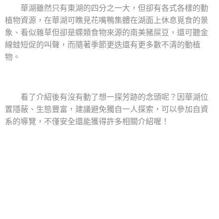
華湖雖然只有東湖的四分之一大，但卻有各式各樣的動
植物資源，在華湖可瞧見花嘴鴨集體在湖面上休息覓食的景
象、看似雜草但卻是蝶類食物來源的南美豬屎豆，還可聽金
線蛙短促的叫聲，而隨著季節更迭還有更多數不清的動植
物。
看了介紹後有沒有動了想一探芳跡的念頭呢？因華湖位
置隱蔽、生態豐富，建議避免獨自一人探索，可以參加自資
系的導覽，不僅安全還能獲得許多相關介紹喔！